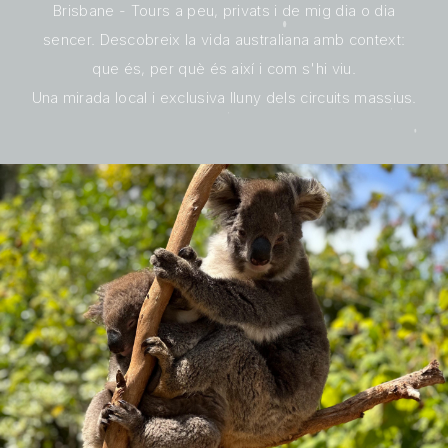
Brisbane - Tours a peu, privats i de mig dia o dia
sencer. Descobreix la vida australiana amb context:
que és, per què és així i com s'hi viu.
Una mirada local i exclusiva lluny dels circuits massius.