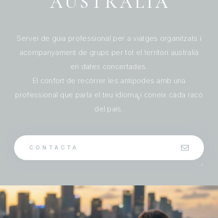
AUSTRÀLIA
Servei de guia professional per a viatges organitzats i
acompanyament de grups per tot el territori australià
en dates concertades.
El confort de recórrer les antípodes amb una
professional que parla el teu idioma i coneix cada racó
del país.
CONTACTA